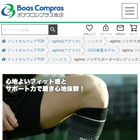
お気に入り
マイページ
お問合せ
カート
フットサルウェアTOP
agrina(アグリナ)
ソックス
agrina ソリ
フットサルウェアTOP
agrina(アグリナ)
2022春夏モデル
agrin
フットサルウェアTOP
ソックス
agrina ソリデスボーダーロングソック