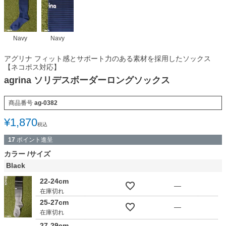
Navy
Navy
アグリナ フィット感とサポート力のある素材を採用したソックス
【ネコポス対応】
agrina ソリデスボーダーロングソックス
商品番号
ag-0382
¥
1,870
税込
17
ポイント進呈
カラー
サイズ
Black
22-24cm
—
在庫切れ
25-27cm
—
在庫切れ
27-29cm