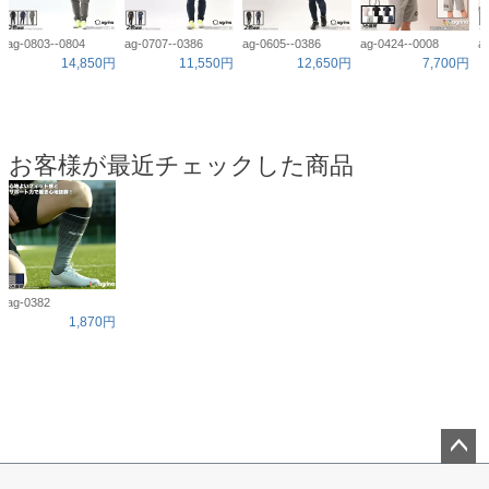
ag-0803--0804
ag-0707--0386
ag-0605--0386
ag-0424--0008
a
14,850円
11,550円
12,650円
7,700円
お客様が最近チェックした商品
ag-0382
1,870円
ペー