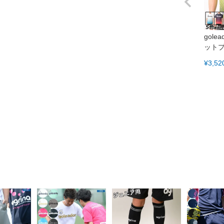
gol
ット
¥
3,52