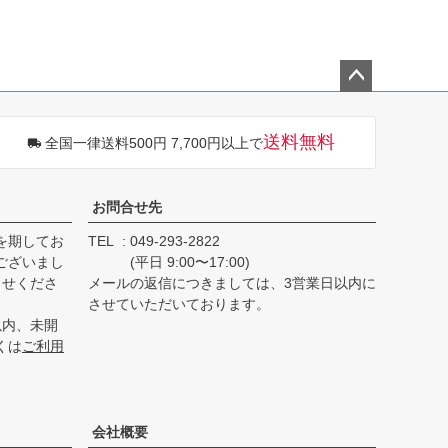
ペー
ジト
送料無料
全国一律送料500円 7,700円以上で
ップ
へ
お問合せ先
を期してお
TEL
049-293-2822
ございまし
(平日 9:00〜17:00)
らせくださ
メールの返信につきましては、3営業日以内に
させていただいております。
以内、未開
くは
ご利用
会社概要