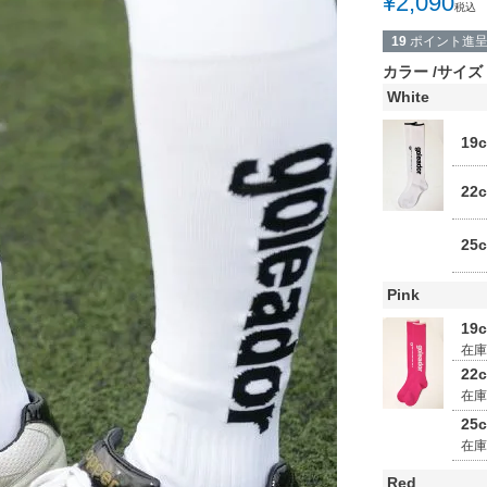
¥
2,090
税込
19
ポイント進
カラー
サイズ
White
19
22
25
Pink
19
在
22
在
25
在
Red