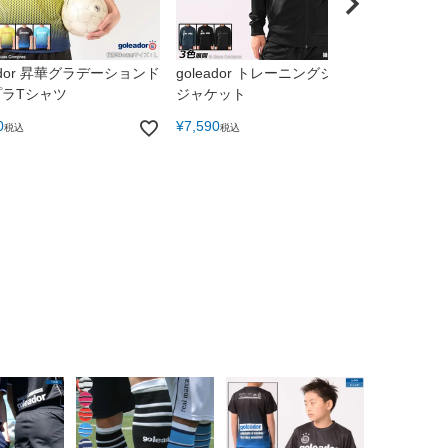
eador 昇華グラデーションド
goleador トレーニングジャージ
プラTシャツ
ジャケット
0
¥
7,590
税込
税込