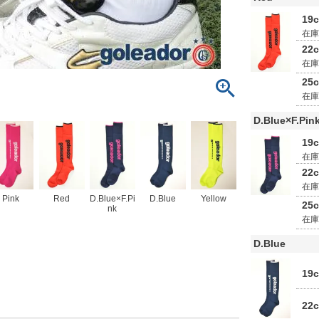
19
在
22
在
25
在
D.Blue×F.Pin
19
在
22
在
Pink
Red
D.Blue×F.Pi
D.Blue
Yellow
25
nk
在
D.Blue
19
22