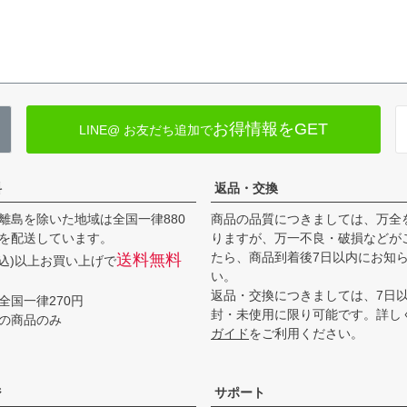
お得情報をGET
LINE@ お友だち追加で
料
返品・交換
離島を除いた地域は全国一律880
商品の品質につきましては、万全
を配送しています。
りますが、万一不良・破損などが
たら、商品到着後7日以内にお知
送料無料
(税込)以上お買い上げで
い。
返品・交換につきましては、7日
全国一律270円
封・未使用に限り可能です。詳し
の商品のみ
ガイド
をご利用ください。
ジ
サポート