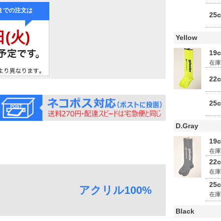
25
Yellow
19
在
22
25
D.Gray
19
在
22
在
25
アクリル100%
在
Black