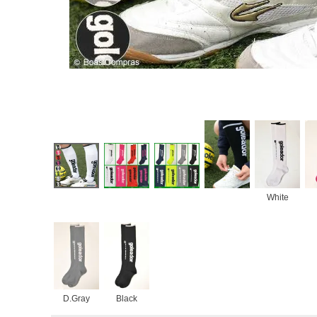
White
D.Gray
Black