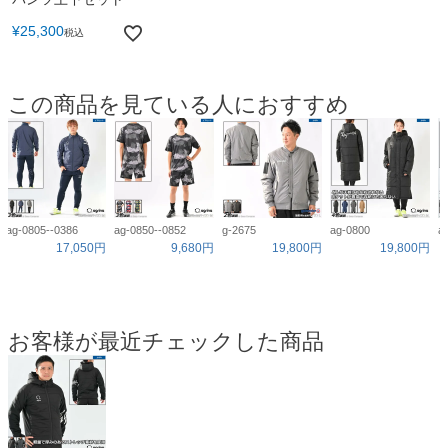
¥
25,300
税込
この商品を見ている人におすすめ
ag-0805--0386
ag-0850--0852
g-2675
ag-0800
a
17,050円
9,680円
19,800円
19,800円
お客様が最近チェックした商品