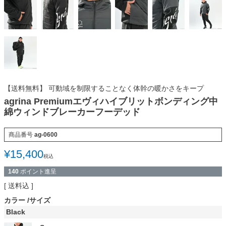
【送料無料】 可動域を制限することなく体幹の暖かさをキープ
agrina Premiumエヴィハイブリットボンディング中
綿ウィンドブレーカーフーデッド
商品番号
ag-0600
¥
15,400
税込
140
ポイント進呈
送料込
カラー
サイズ
Black