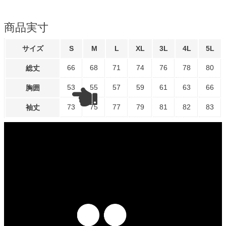
商品実寸
サイズ
S
M
L
XL
3L
4L
5L
66
68
71
74
76
78
80
総丈
53
55
57
59
61
63
66
胸囲
73
75
77
79
81
82
83
袖丈