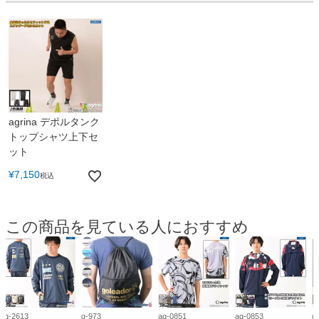
agrina デポルタンク
トップシャツ上下セ
ット
¥
7,150
税込
この商品を見ている人におすすめ
g-2613
g-973
ag-0851
ag-0853
g