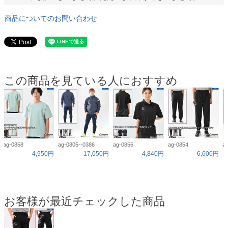
商品についてのお問い合わせ
この商品を見ている人におすすめ
ag-0858
ag-0805--0386
ag-0856
ag-0854
a
4,950円
17,050円
4,840円
6,600円
お客様が最近チェックした商品