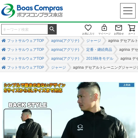
お気に入り
マイページ
お問合せ
カート
フットサルウェアTOP
agrina(アグリナ)
ジャージ
agrina デセ
フットサルウェアTOP
agrina(アグリナ)
定番・継続商品
agrina
フットサルウェアTOP
agrina(アグリナ)
2019秋冬モデル
agrin
フットサルウェアTOP
ジャージ
agrina デセアルトレーニングジャー