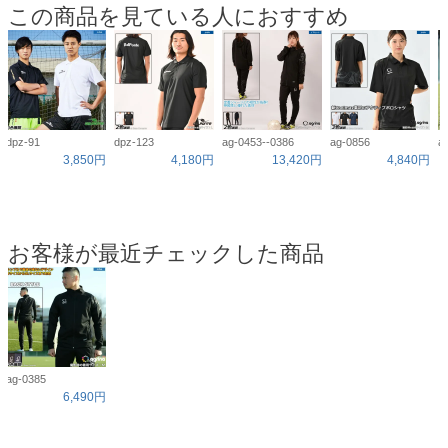
この商品を見ている人におすすめ
dpz-91
dpz-123
ag-0453--0386
ag-0856
a
3,850円
4,180円
13,420円
4,840円
お客様が最近チェックした商品
ag-0385
6,490円