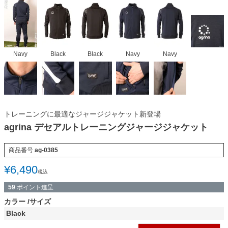
Navy
Black
Black
Navy
Navy
トレーニングに最適なジャージジャケット新登場
agrina デセアルトレーニングジャージジャケット
商品番号
ag-0385
¥
6,490
税込
59
ポイント進呈
カラー
サイズ
Black