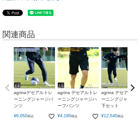
関連商品
agrinaデセアルトレ
agrina デセアルトレ
agrina デセアル ト
ーニングジャージパ
ーニングジャージハ
ーニングジャージ
ンツ
ーフパンツ
下セット
¥
6,050
¥
4,180
¥
12,540
税込
税込
税込