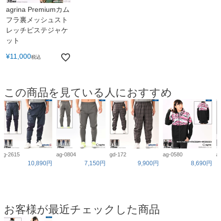
agrina Premiumカム
フラ裏メッシュスト
レッチピステジャケ
ット
¥
11,000
税込
この商品を見ている人におすすめ
g-2615
ag-0804
gd-172
ag-0580
a
10,890円
7,150円
9,900円
8,690円
お客様が最近チェックした商品