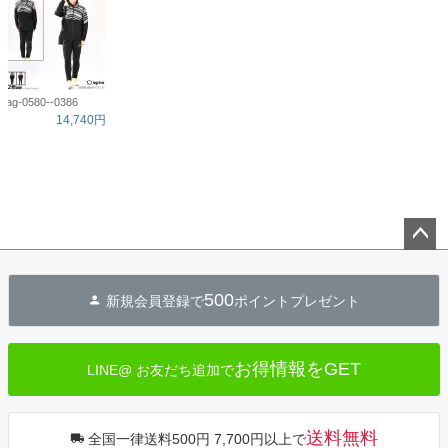
ag-0580--0386
14,740円
ペー
ジト
500
新規会員登録で
ポイントプレゼント
ップ
へ
お得情報をGET
LINE@ お友だち追加で
送料無料
全国一律送料500円 7,700円以上で