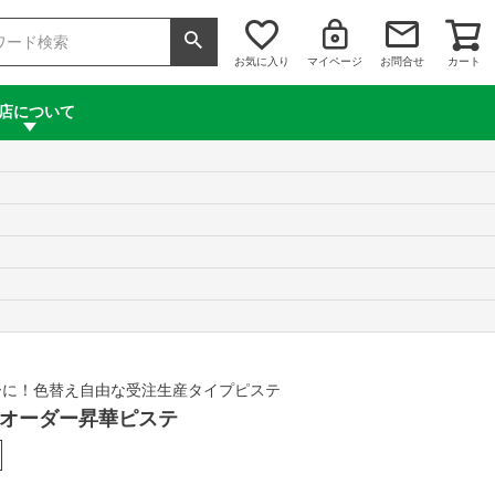
お気に入り
マイページ
お問合せ
カート
店について
ーに！色替え自由な受注生産タイプピステ
 セミオーダー昇華ピステ