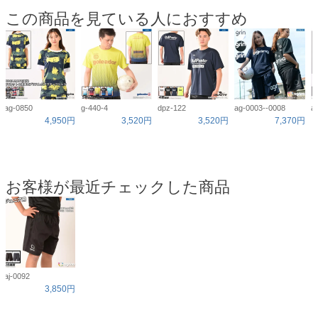
この商品を見ている人におすすめ
ag-0850
g-440-4
dpz-122
ag-0003--0008
a
4,950円
3,520円
3,520円
7,370円
お客様が最近チェックした商品
aj-0092
3,850円