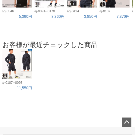
ag-0546
aj-0091--0170
ag-0424
aj-0107
a
5,390円
8,360円
3,850円
7,370円
お客様が最近チェックした商品
aj-0107--0095
11,550円
ペー