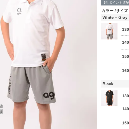
64
ポイント進
カラー
サイズ
White + Gray
13
14
15
16
Black
13
14
15