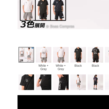
White +
White +
Black
Black
Gray
Gray