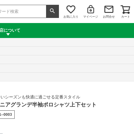
お気に入り
マイページ
お問合せ
カート
店について
暑いシーズンも快適に過ごせる定番スタイル
 ジュニアグランデ半袖ポロシャツ上下セット
1--0003