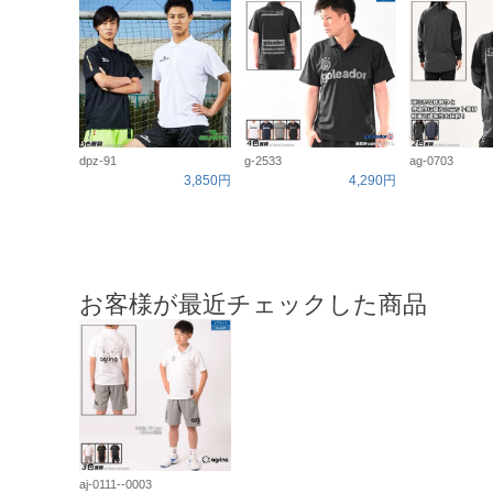
dpz-91
g-2533
ag-0703
3,850円
4,290円
お客様が最近チェックした商品
aj-0111--0003