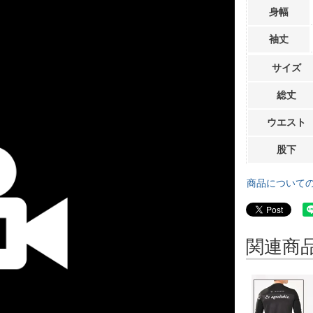
身幅
袖丈
サイズ
総丈
ウエスト
股下
商品について
関連商