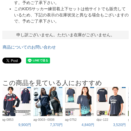
す。予めご了承下さい。
このKIDSサッカー練習着上下セットは他サイトでも販売して
いるため、下記の表示の在庫状況と異なる場合もございますの
で、予めご了承下さい。
申し訳ございません。ただいま在庫がございません。
商品についてのお問い合わせ
この商品を見ている人におすすめ
ag-0853
ag-0003--0008
ag-0752
dpz-122
g
9,900円
7,370円
4,840円
3,520円