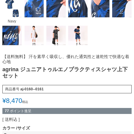
Navy
【送料無料】 汗を素早く吸収し、優れた通気性と速乾性で快適な着
心地
agrina ジュニアトゥルエノプラクティスシャツ上下
セット
商品番号
aj-0160--0161
¥
8,470
税込
77
ポイント進呈
送料込
カラー
サイズ