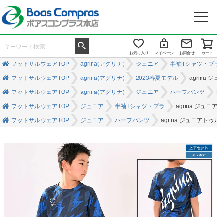
お気に入り
マイページ
お問合せ
カート
フットサルウェアTOP
agrina(アグリナ)
ジュニア
半袖Tシャツ・プ
フットサルウェアTOP
agrina(アグリナ)
2023春夏モデル
agrin
フットサルウェアTOP
agrina(アグリナ)
ジュニア
ハーフパンツ
フットサルウェアTOP
ジュニア
半袖Tシャツ・プラ
agrina ジ
フットサルウェアTOP
ジュニア
ハーフパンツ
agrina ジュニア