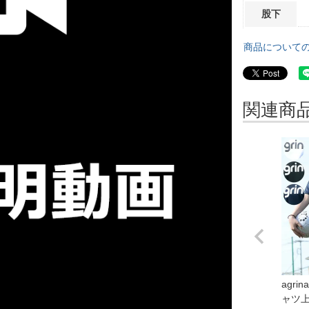
股下
商品について
関連商
agr
ャツ