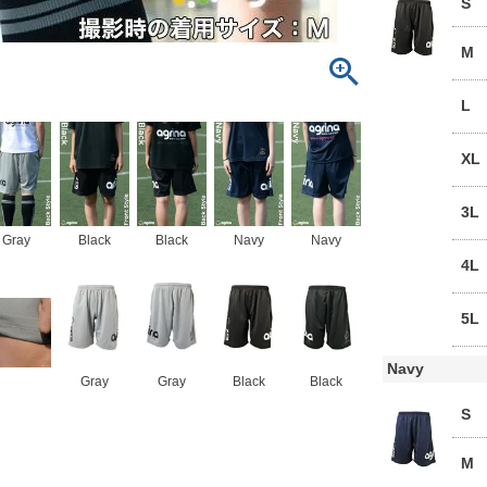
S
M
L
XL
3L
Gray
Black
Black
Navy
Navy
4L
5L
Navy
Gray
Gray
Black
Black
S
M