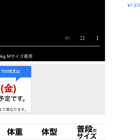
¥
7,37
8kg Mサイズ着用