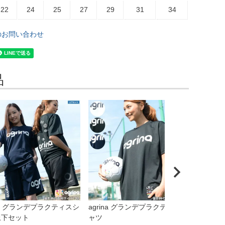
22
24
25
27
29
31
34
のお問い合わせ
品
ina グランデプラクティスシ
agrina グランデプラクティスシ
agrin
上下セット
ャツ
ソックス