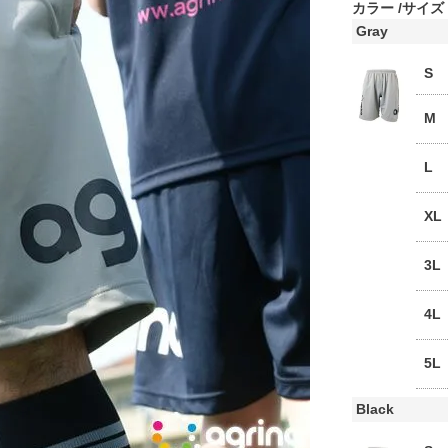
カラー
サイズ
Gray
S
M
L
XL
3L
4L
5L
Black