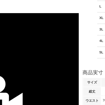
L
XL
3L
4L
5L
商品実寸
サイズ
総丈
7
ウエスト