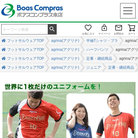
お気に入り
マイページ
お問合せ
カート
フットサルウェアTOP
agrina(アグリナ)
半袖Tシャツ・プラ
agri
フットサルウェアTOP
agrina(アグリナ)
ハーフパンツ
agrina/
フットサルウェアTOP
agrina(アグリナ)
定番・継続商品
agrin
フットサルウェアTOP
agrina(アグリナ)
ジュニア
定番・継続商品