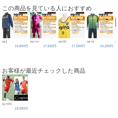
この商品を見ている人におすすめ
ag-jt
ag-csx
ag-bib
ag-wj
ag
19,800円
17,930円
27,500円
24,200円
お客様が最近チェックした商品
ag-c001
19,580円