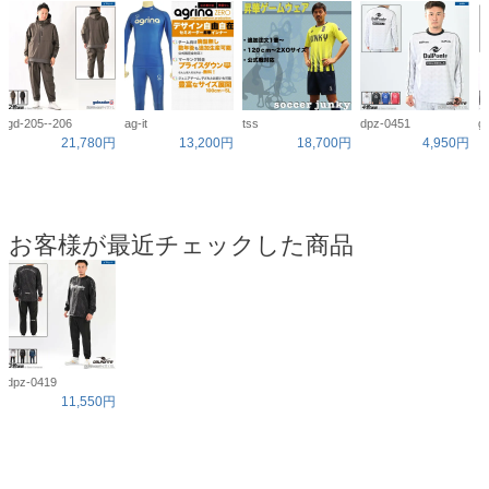
gd-205--206
ag-it
tss
dpz-0451
g
21,780円
13,200円
18,700円
4,950円
お客様が最近チェックした商品
dpz-0419
11,550円