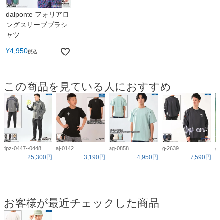
dalponte フォリアロ
ングスリーブプラシ
ャツ
¥
4,950
税込
この商品を見ている人におすすめ
dpz-0447--0448
aj-0142
ag-0858
g-2639
g
25,300円
3,190円
4,950円
7,590円
お客様が最近チェックした商品