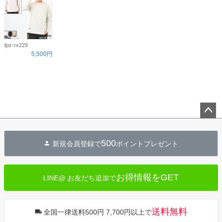
dpz-rx229
5,500円
ペー
ジト
500
新規会員登録で
ポイントプレゼント
ップ
へ
お得情報をGET
LINE@ お友だち追加で
送料無料
全国一律送料500円 7,700円以上で