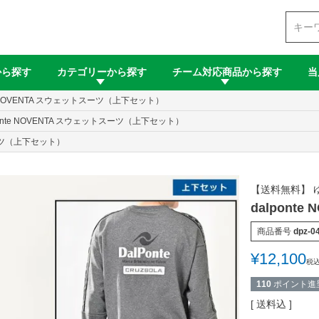
検索
から探す
カテゴリーから探す
チーム対応商品から探す
当
te NOVENTA スウェットスーツ（上下セット）
ponte NOVENTA スウェットスーツ（上下セット）
スーツ（上下セット）
【送料無料】 
dalpon
商品番号
dpz-0
¥
12,100
税
110
ポイント進
送料込