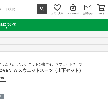
お気に入り
マイページ
お問合せ
カート
店について
ゆったりとしたシルエットの裏パイルスウェットスーツ
te NOVENTA スウェットスーツ（上下セット）
439
込
呈