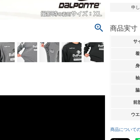
申し
商品実寸
サ
着
身
袖
脇
前
ウエ
商品について