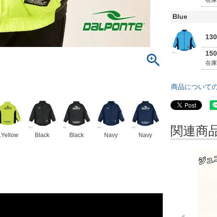
在
Blue
13
15
在
商品について
関連商
.Yellow
Black
Black
Navy
Navy