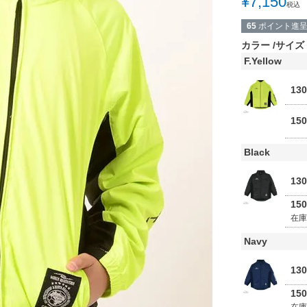
¥
7,150
税込
65
ポイント進
カラー
サイズ
F.Yellow
13
15
Black
13
15
在
Navy
13
15