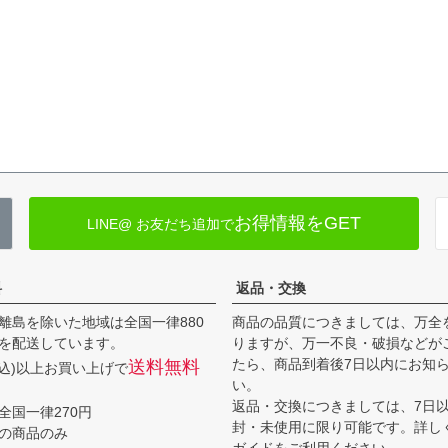
お得情報をGET
LINE@ お友だち追加で
料
返品・交換
離島を除いた地域は全国一律880
商品の品質につきましては、万全
を配送しています。
りますが、万一不良・破損などが
たら、商品到着後7日以内にお知
送料無料
(税込)以上お買い上げで
い。
返品・交換につきましては、7日
全国一律270円
封・未使用に限り可能です。詳し
の商品のみ