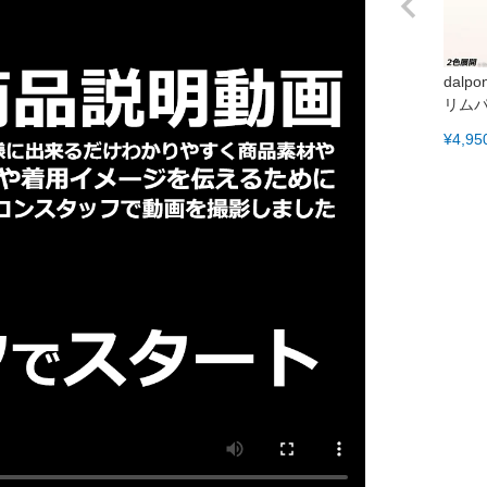
dal
リム
¥
4,95