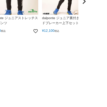
ponte ジュニアストレッチス
dalponte ジュニア裏付きウィン
dalpo
パンツ
ドブレーカー上下セット
¥
13,200
0
¥
12,100
税込
税込