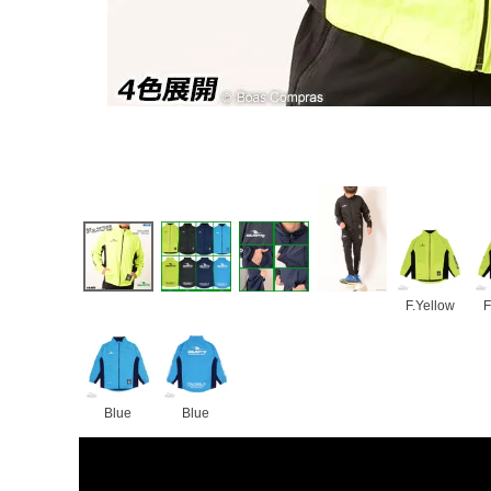
F.Yellow
F
Blue
Blue