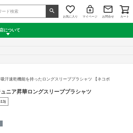
お気に入り
マイページ
お問合せ
カート
店について
吸汗速乾機能を持ったロングスリーブプラシャツ 【ネコポ
te ジュニア昇華ロングスリーブプラシャツ
413j
呈