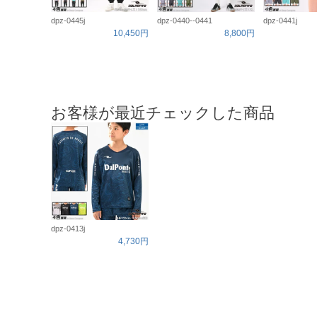
dpz-0445j
dpz-0440--0441
dpz-0441j
10,450円
8,800円
お客様が最近チェックした商品
dpz-0413j
4,730円