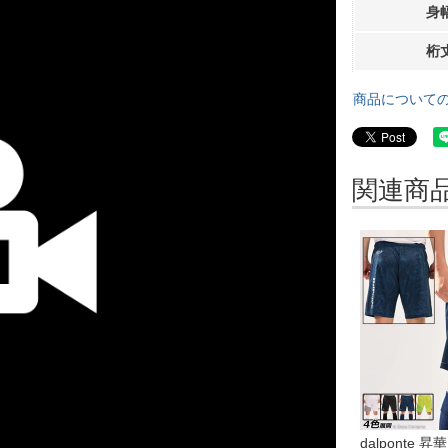
身
桁
商品について
関連商
dalponte