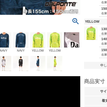
在
15
在
YELLOW
13
在
14
在
15
NAVY
NAVY
YELLOW
YELLOW
在
申し
商品実寸
サイ
着