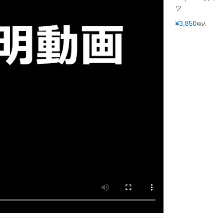
ツ
¥
3,850
税込