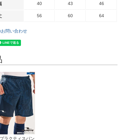
40
43
46
幅
56
60
64
丈
のお問い合わせ
品
 昇華プラクティスパン