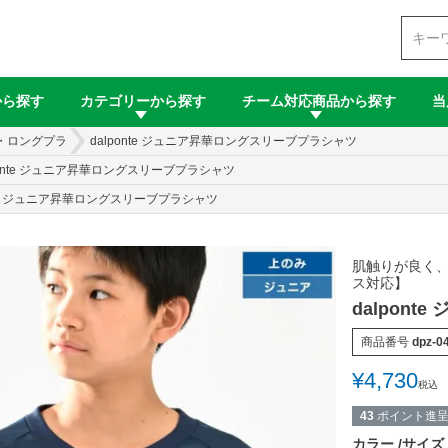
検索
から探す
カテゴリーから探す
チーム対応商品から探す
当
・ロングプラ
dalponte ジュニア昇華ロングスリーブプラシャツ
ponte ジュニア昇華ロングスリーブプラシャツ
onte ジュニア昇華ロングスリーブプラシャツ
肌触りが良く、
ス対応】
dalpon
商品番号
dpz-0
¥
4,730
税込
43
ポイント進
カラー
サイズ