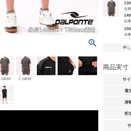
13
在
14
在
15
在
申し
商品実寸
サイ
C.GRAY
C.GRAY
着
身
裄