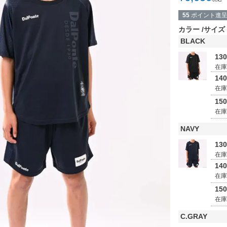
55
ポイント進
カラー
サイズ
BLACK
13
在
14
在
15
在
NAVY
13
在
14
在
15
在
C.GRAY