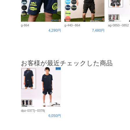
g-864
g-440--864
ag-0850--0852
4,290円
7,480円
お客様が最近チェックした商品
dpz-0377j--0378j
6,050円