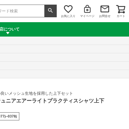
お気に入り
マイページ
お問合せ
カート
店について
の良いメッシュ生地を採用した上下セット
te ジュニアエアーライトプラクティスシャツ上下
77j--0378j