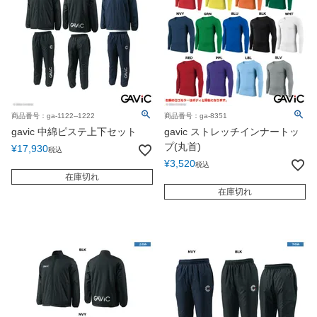
商品番号：ga-1122--1222
商品番号：ga-8351
gavic 中綿ピステ上下セット
gavic ストレッチインナートッ
プ(丸首)
¥
17,930
税込
¥
3,520
税込
在庫切れ
在庫切れ