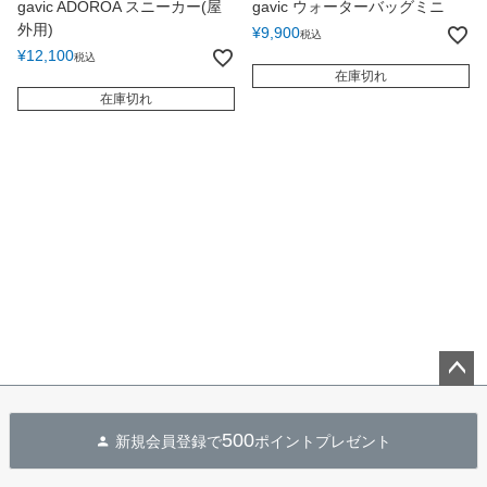
gavic ADOROA スニーカー(屋
gavic ウォーターバッグミニ
外用)
¥
9,900
税込
¥
12,100
税込
在庫切れ
在庫切れ
ペー
ジト
500
新規会員登録で
ポイントプレゼント
ップ
へ