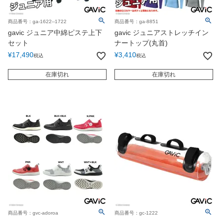
商品番号：ga-1622--1722
商品番号：ga-8851
gavic ジュニア中綿ピステ上下
gavic ジュニアストレッチイン
セット
ナートップ(丸首)
¥
17,490
¥
3,410
税込
税込
在庫切れ
在庫切れ
商品番号：gvc-adoroa
商品番号：gc-1222