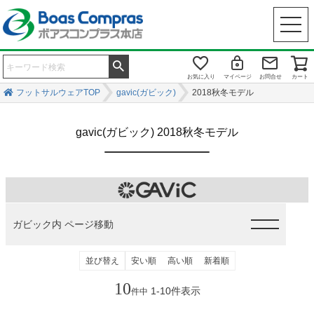
お気に入り
マイページ
お問合せ
カート
フットサルウェアTOP
gavic(ガビック)
2018秋冬モデル
gavic(ガビック) 2018秋冬モデル
ガビック内 ページ移動
並び替え
安い順
高い順
新着順
10
1
-
10
件表示
件中