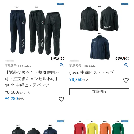
商品番号：ga-1222
商品番号：ga-1122
【返品交換不可・割引併用不
gavic 中綿ピステトップ
可・注文後キャンセル不可】
¥
9,350
税込
gavic 中綿ピステパンツ
在庫切れ
¥
8,580
のところ
¥
4,290
税込