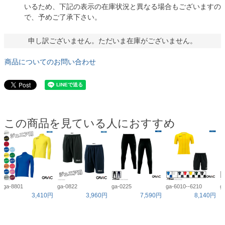
いるため、下記の表示の在庫状況と異なる場合もございますの
で、予めご了承下さい。
申し訳ございません。ただいま在庫がございません。
商品についてのお問い合わせ
この商品を見ている人におすすめ
ga-8801
ga-0822
ga-0225
ga-6010--6210
g
3,410円
3,960円
7,590円
8,140円