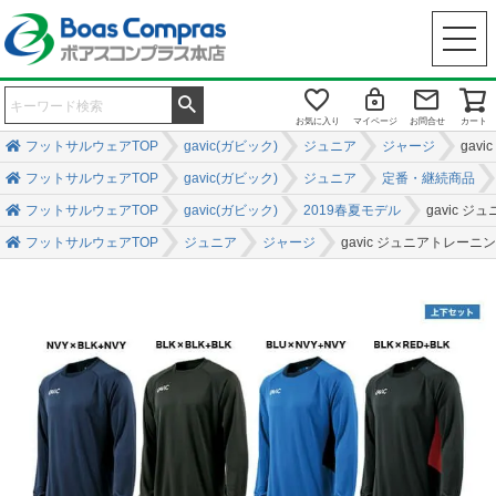
お気に入り
マイページ
お問合せ
カート
フットサルウェアTOP
gavic(ガビック)
ジュニア
ジャージ
gav
フットサルウェアTOP
gavic(ガビック)
ジュニア
定番・継続商品
フットサルウェアTOP
gavic(ガビック)
2019春夏モデル
gavic 
フットサルウェアTOP
ジュニア
ジャージ
gavic ジュニアトレー