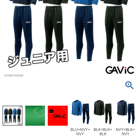
BLU×NVY+
BLK×BLK+
NVY×BLK+
NVY
BLK
NVY