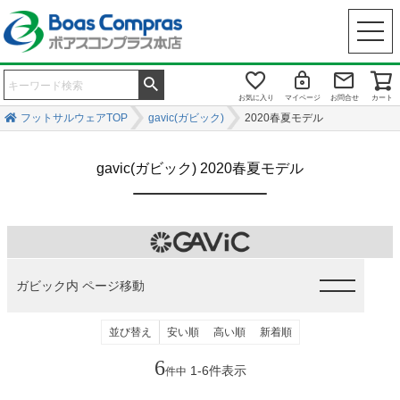
お気に入り
マイページ
お問合せ
カート
フットサルウェアTOP
gavic(ガビック)
2020春夏モデル
gavic(ガビック) 2020春夏モデル
ガビック内 ページ移動
並び替え
安い順
高い順
新着順
6
1
-
6
件表示
件中