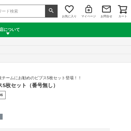
お気に入り
マイページ
お問合せ
カート
店について
数チームにお勧めのビブス5枚セット登場！！
ビブス5枚セット（番号無し）
06
呈