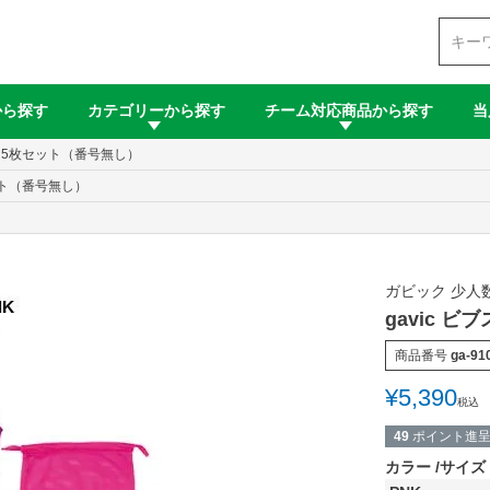
検索
から探す
カテゴリーから探す
チーム対応商品から探す
当
ビブス5枚セット（番号無し）
セット（番号無し）
ガビック 少人
gavic 
商品番号
ga-91
¥
5,390
税込
49
ポイント進
カラー
サイズ