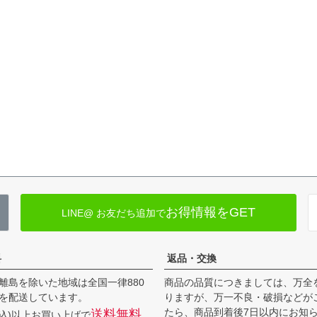
お得情報をGET
LINE@ お友だち追加で
料
返品・交換
離島を除いた地域は全国一律880
商品の品質につきましては、万全
を配送しています。
りますが、万一不良・破損などが
たら、商品到着後7日以内にお知
送料無料
(税込)以上お買い上げで