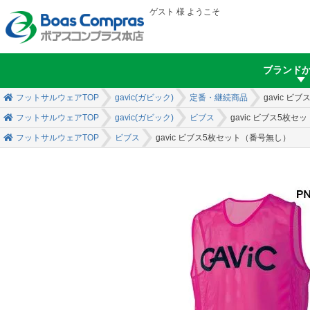
ゲスト 様 ようこそ
ブランド
フットサルウェアTOP
gavic(ガビック)
定番・継続商品
gavic 
フットサルウェアTOP
gavic(ガビック)
ビブス
gavic ビブス5枚
フットサルウェアTOP
ビブス
gavic ビブス5枚セット（番号無し）