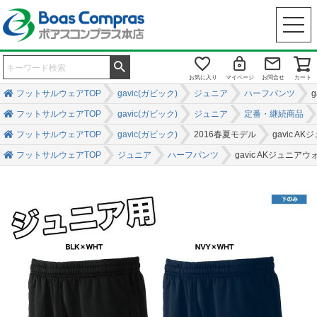
お気に入り
マイページ
お問合せ
カート
フットサルウェアTOP
gavic(ガビック)
ジュニア
ハーフパンツ
フットサルウェアTOP
gavic(ガビック)
ジュニア
定番・継続商品
フットサルウェアTOP
gavic(ガビック)
2016春夏モデル
gavic 
フットサルウェアTOP
ジュニア
ハーフパンツ
gavic AKジュニ