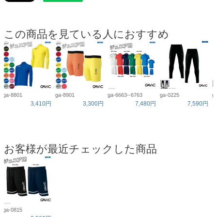
この商品を見ている人におすすめ
ga-8801
ga-8901
ga-6663--6763
ga-0225
g
3,410円
3,300円
7,480円
7,590円
お客様が最近チェックした商品
ga-0815