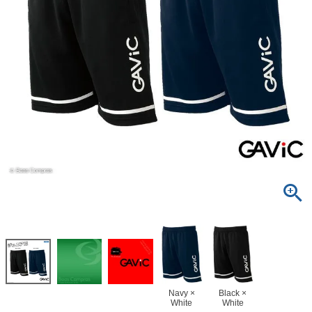
Navy ×
Black ×
White
White