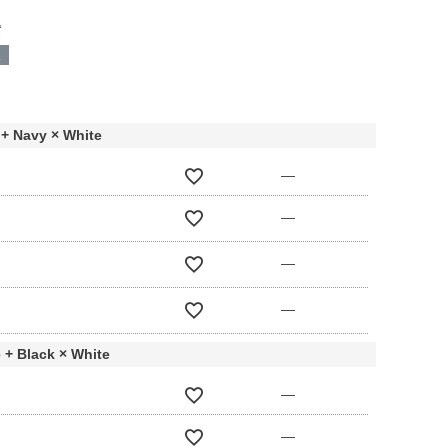
込
呈
 + Navy × White
—
—
—
—
 + Black × White
—
—