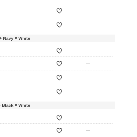
—
—
+ Navy × White
—
—
—
—
 Black × White
—
—