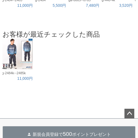
g-2484--2485
g-2484
ga-6663--6763
g-440-4k
d
11,000円
5,500円
7,480円
3,520円
お客様が最近チェックした商品
g-2484k--2485k
11,000円
ペー
ジト
500
新規会員登録で
ポイントプレゼント
ップ