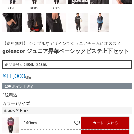
D.Blue
Black
Black
【送料無料】 シンプルなデザインでジュニアチームにオススメ
goleador ジュニア昇華ベーシックピステ上下セット
商品番号
g-2484k--2485k
¥
11,000
税込
100
ポイント進呈
送料込
カラー
サイズ
Black × Pink
140cm
カートに入れる