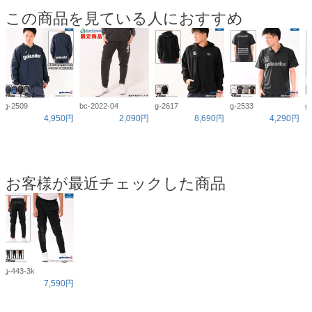
この商品を見ている人におすすめ
g-2509
bc-2022-04
g-2617
g-2533
g
4,950円
2,090円
8,690円
4,290円
お客様が最近チェックした商品
g-443-3k
7,590円