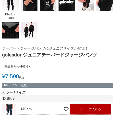
Black ×
Black
テーパードジャージパンツにジュニアサイズが登場！
goleador ジュニアテーパードジャージパンツ
商品番号
g-443-3k
¥
7,590
税込
69
ポイント進呈
カラー
サイズ
D.Blue
140cm
カートに入れる