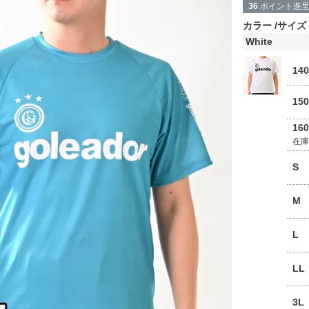
36
ポイント進
カラー
サイズ
White
14
15
16
在
S
M
L
LL
3L