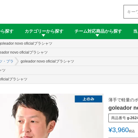
検索
から探す
カテゴリーから探す
チーム対応商品から探す
当
goleador novo oficialプラシャツ
leador novo oficialプラシャツ
ツ・プラ
goleador novo oficialプラシャツ
シャツ
o oficialプラシャツ
薄手で軽量のポ
goleador 
商品番号
g-262
¥
3,960
税込