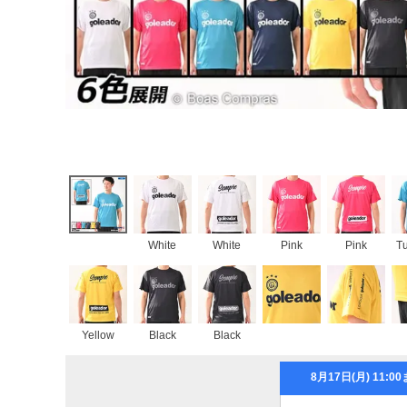
White
White
Pink
Pink
T
Yellow
Black
Black