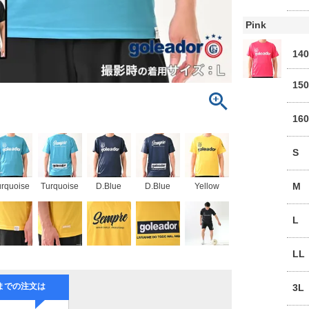
Pink
14
15
16
S
M
urquoise
Turquoise
D.Blue
D.Blue
Yellow
L
LL
3L