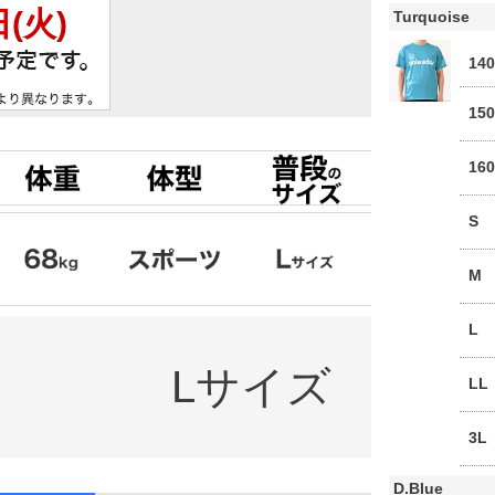
Turquoise
14
15
16
S
M
L
Lサイズ
LL
3L
D.Blue