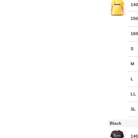
14
15
16
S
M
L
LL
3L
Black
14