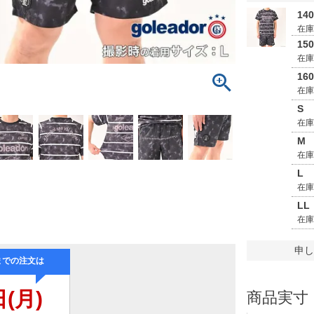
14
在
15
在
16
在
S
在
M
在
L
在
LL
在
申し
商品実寸