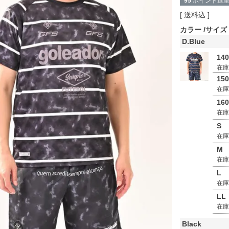
95
ポイント進
送料込
カラー
サイズ
D.Blue
14
在
15
在
16
在
S
在
M
在
L
在
LL
在
Black