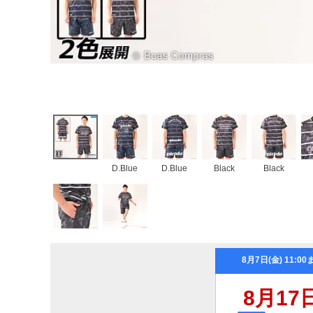
D.Blue
D.Blue
Black
Black