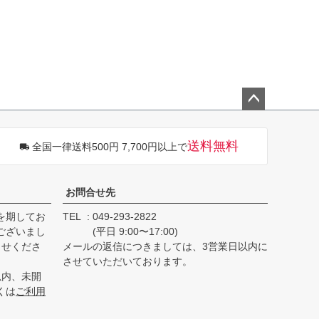
ペー
ジト
送料無料
全国一律送料500円 7,700円以上で
ップ
へ
お問合せ先
を期してお
TEL
049-293-2822
ございまし
(平日 9:00〜17:00)
らせくださ
メールの返信につきましては、3営業日以内に
させていただいております。
以内、未開
くは
ご利用