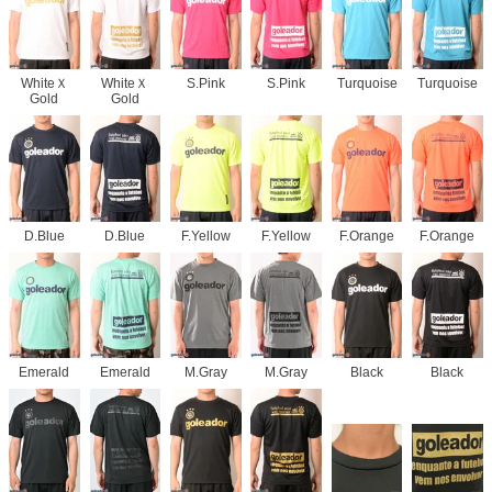
WhiteＸ
WhiteＸ
S.Pink
S.Pink
Turquoise
Turquoise
Gold
Gold
D.Blue
D.Blue
F.Yellow
F.Yellow
F.Orange
F.Orange
Emerald
Emerald
M.Gray
M.Gray
Black
Black