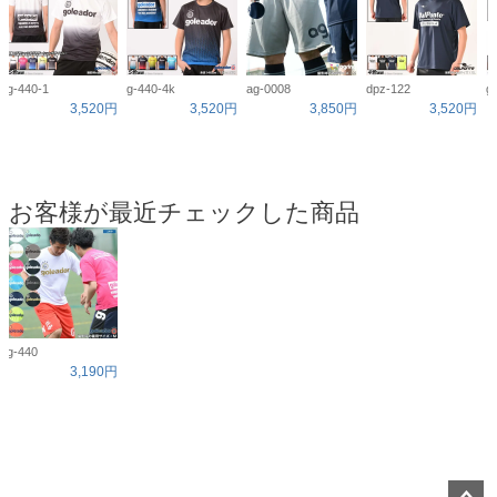
g-440-1
g-440-4k
ag-0008
dpz-122
g
3,520円
3,520円
3,850円
3,520円
お客様が最近チェックした商品
g-440
3,190円