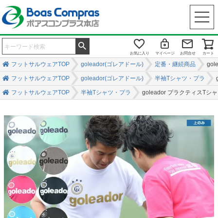
お気に入り
マイページ
お問合せ
カート
フットサルウェアTOP
goleador(ゴレアドール)
定番・継続商品
go
フットサルウェアTOP
goleador(ゴレアドール)
半袖Tシャツ・プラ
フットサルウェアTOP
半袖Tシャツ・プラ
goleador プラクティスTシ