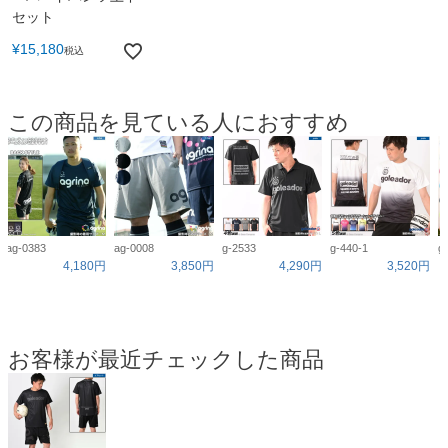
セット
¥
15,180
税込
この商品を見ている人におすすめ
ag-0383
ag-0008
g-2533
g-440-1
g
4,180円
3,850円
4,290円
3,520円
お客様が最近チェックした商品