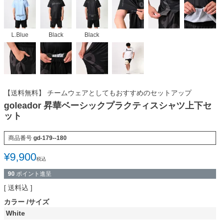
L.Blue
Black
Black
【送料無料】 チームウェアとしてもおすすめのセットアップ
goleador 昇華ベーシックプラクティスシャツ上下セ
ット
商品番号
gd-179--180
¥
9,900
税込
90
ポイント進呈
送料込
カラー
サイズ
White