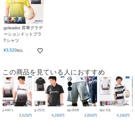
goleador 昇華グラデ
ーションドットプラ
Tシャツ
¥
3,520
税込
この商品を見ている人におすすめ
g-440-1
g-2533
ag-0008
dpz-53j
g
3,520円
4,290円
3,850円
4,180円