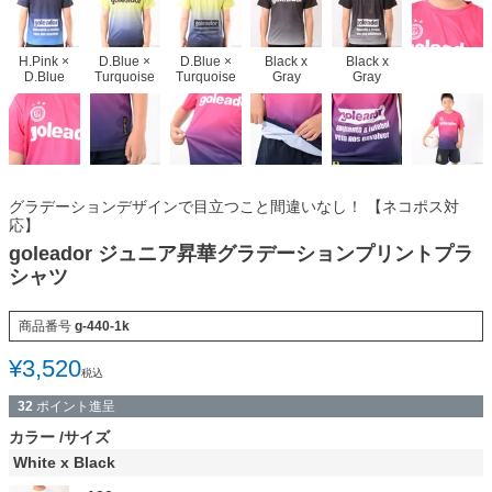
H.Pink ×
D.Blue ×
D.Blue ×
Black x
Black x
D.Blue
Turquoise
Turquoise
Gray
Gray
グラデーションデザインで目立つこと間違いなし！ 【ネコポス対
応】
goleador ジュニア昇華グラデーションプリントプラ
シャツ
商品番号
g-440-1k
¥
3,520
税込
32
ポイント進呈
カラー
サイズ
White x Black