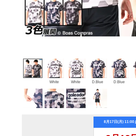
White
White
D.Blue
D.Blue