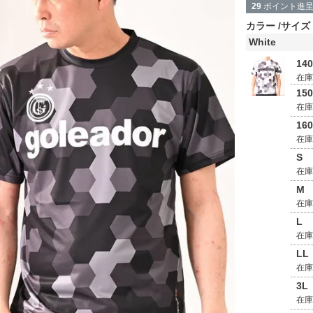
29
ポイント進
カラー
サイズ
White
14
在
15
在
16
在
S
在
M
在
L
在
LL
在
3L
在