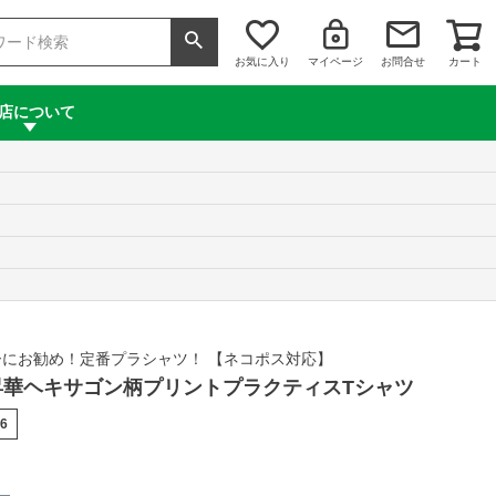
お気に入り
マイページ
お問合せ
カート
店について
にお勧め！定番プラシャツ！ 【ネコポス対応】
or 昇華ヘキサゴン柄プリントプラクティスTシャツ
-6