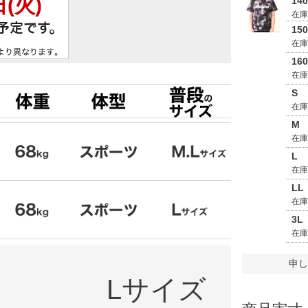
14
在
15
在
16
在
S
在
M
在
L
在
LL
在
3L
在
申し
Lサイズ