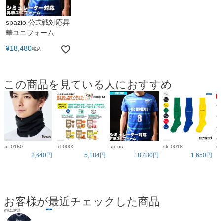
spazio 公式戦対応昇
華ユニフォーム
¥
18,480
税込
この商品を見ている人におすすめ
ac-0150
fd-0002
sp-cs
sk-0018
s
2,640円
5,184円
18,480円
1,650円
お客様が最近チェックした商品