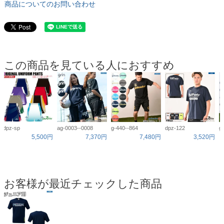
商品についてのお問い合わせ
この商品を見ている人におすすめ
dpz-sp
ag-0003--0008
g-440--864
dpz-122
g
5,500円
7,370円
7,480円
3,520円
お客様が最近チェックした商品