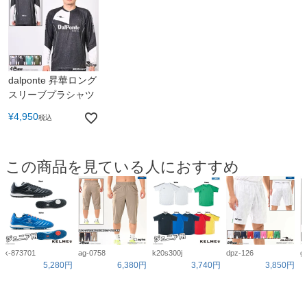
dalponte 昇華ロング
スリーブプラシャツ
¥
4,950
税込
この商品を見ている人におすすめ
k-873701
ag-0758
k20s300j
dpz-126
g
5,280円
6,380円
3,740円
3,850円