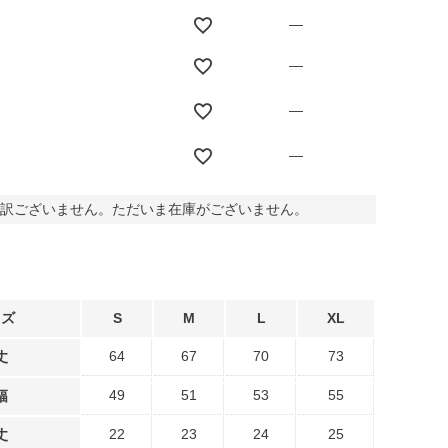
—
—
—
—
訳ございません。ただいま在庫がございません。
イズ
S
M
L
XL
64
67
70
73
丈
49
51
53
55
幅
22
23
24
25
丈