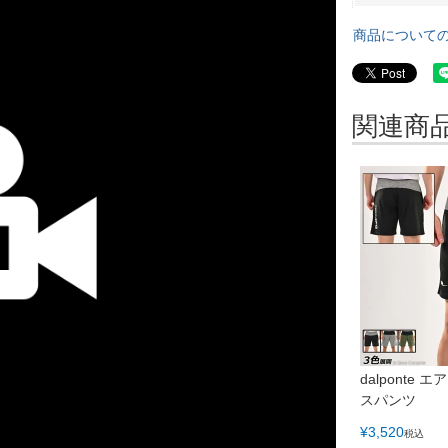
商品について
関連商
dalponte
スパンツ
¥
3,520
税込