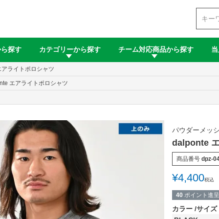
検索
から探す
カテゴリーから探す
チーム対応商品から探す
当
te エアライトポロシャツ
ponte エアライトポロシャツ
パウダーメッ
dalpont
商品番号
dpz-0
¥
4,400
税込
40
ポイント進
カラー
サイズ