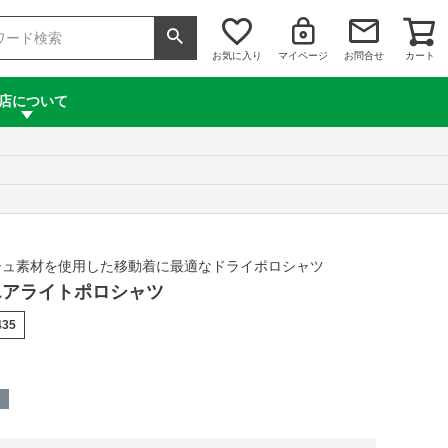
お気に入り
マイページ
お問合せ
カート
店について
シュ素材を使用した移動着に最適なドライポロシャツ
e エアライトポロシャツ
435
呈