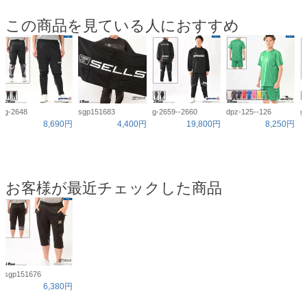
この商品を見ている人におすすめ
g-2648
sgp151683
g-2659--2660
dpz-125--126
g
8,690円
4,400円
19,800円
8,250円
お客様が最近チェックした商品
sgp151676
6,380円