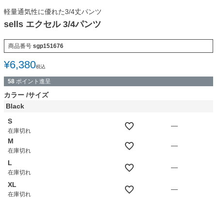
軽量通気性に優れた3/4丈パンツ
sells エクセル 3/4パンツ
商品番号
sgp151676
¥
6,380
税込
58
ポイント進呈
カラー
サイズ
Black
S
—
在庫切れ
M
—
在庫切れ
L
—
在庫切れ
XL
—
在庫切れ