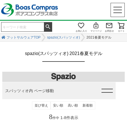
お気に入り
マイページ
お問合せ
カート
フットサルウェアTOP
spazio(スパッツィオ)
2021春夏モデル
spazio(スパッツィオ) 2021春夏モデル
スパッツィオ内 ページ移動
並び替え
安い順
高い順
新着順
8
1
-
8
件表示
件中