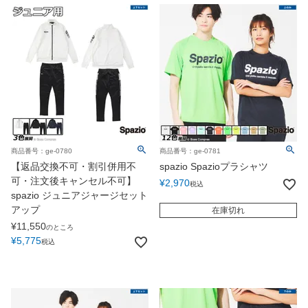
商品番号：ge-0780
商品番号：ge-0781
【返品交換不可・割引併用不
spazio Spazioプラシャツ
可・注文後キャンセル不可】
¥
2,970
税込
spazio ジュニアジャージセット
アップ
在庫切れ
¥
11,550
のところ
¥
5,775
税込