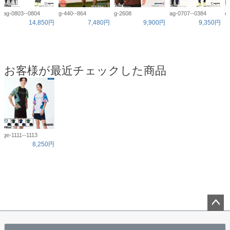
ag-0803--0804
g-440--864
g-2608
ag-0707--0384
d
14,850円
7,480円
9,900円
9,350円
お客様が最近チェックした商品
ge-1111--1113
8,250円
ペー
ジト