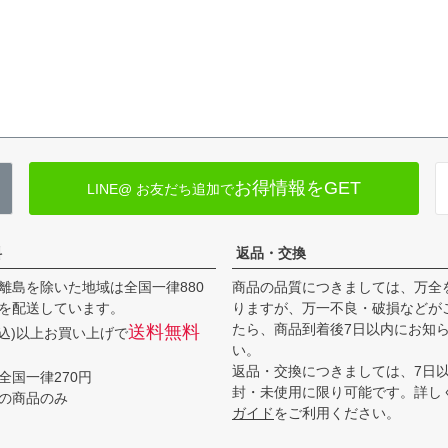
お得情報をGET
LINE@ お友だち追加で
料
返品・交換
離島を除いた地域は全国一律880
商品の品質につきましては、万全
を配送しています。
りますが、万一不良・破損などが
たら、商品到着後7日以内にお知
送料無料
(税込)以上お買い上げで
い。
返品・交換につきましては、7日
全国一律270円
封・未使用に限り可能です。詳し
の商品のみ
ガイド
をご利用ください。