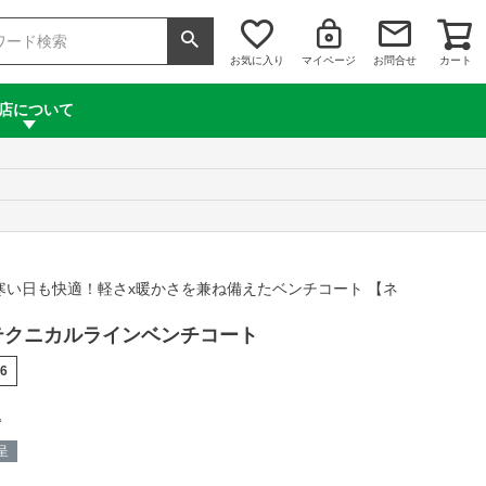
お気に入り
マイページ
お問合せ
カート
店について
寒い日も快適！軽さx暖かさを兼ね備えたベンチコート 【ネ
 Jr.テクニカルラインベンチコート
66
込
呈