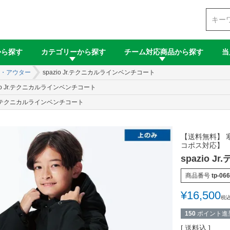
検索
から探す
カテゴリーから探す
チーム対応商品から探す
当
・アウター
spazio Jr.テクニカルラインベンチコート
zio Jr.テクニカルラインベンチコート
 Jr.テクニカルラインベンチコート
【送料無料】 
コポス対応】
spazio
商品番号
tp-06
¥
16,500
税
150
ポイント進
送料込