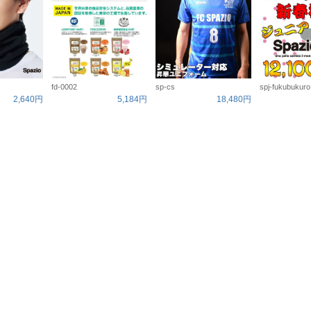
fd-0002
sp-cs
spj-fukubukuro
2,640円
5,184円
18,480円