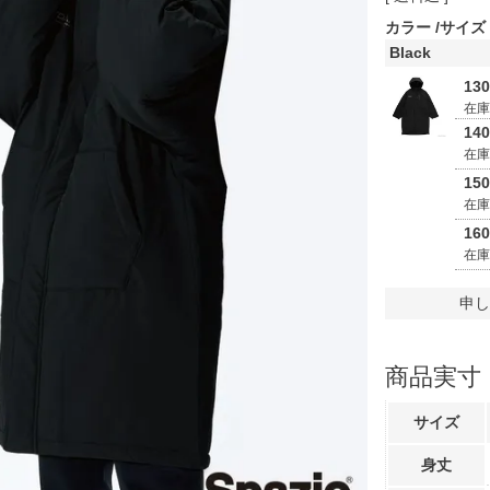
カラー
サイズ
Black
13
在
14
在
15
在
16
在
申し
商品実寸
サイズ
身丈