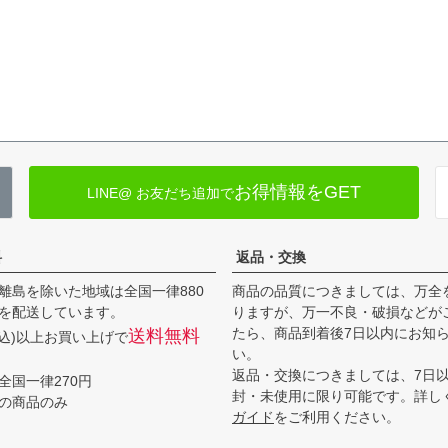
お得情報をGET
LINE@ お友だち追加で
料
返品・交換
離島を除いた地域は全国一律880
商品の品質につきましては、万全
を配送しています。
りますが、万一不良・破損などが
たら、商品到着後7日以内にお知
送料無料
(税込)以上お買い上げで
い。
返品・交換につきましては、7日
全国一律270円
封・未使用に限り可能です。詳し
の商品のみ
ガイド
をご利用ください。