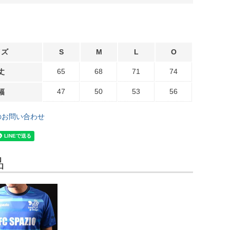
イズ
S
M
L
O
65
68
71
74
丈
47
50
53
56
幅
のお問い合わせ
品