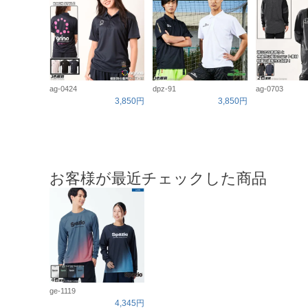
ag-0424
dpz-91
ag-0703
3,850円
3,850円
お客様が最近チェックした商品
ge-1119
4,345円