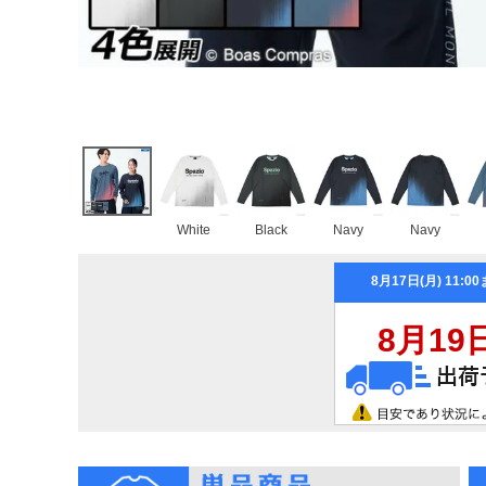
White
Black
Navy
Navy