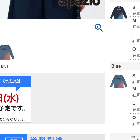
S
在
M
在
L
在
O
在
Blue
Blue
S
在
M
在
L
在
O
在
申し