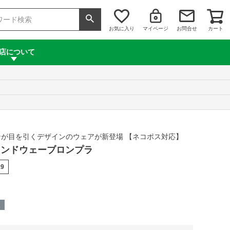
お気に入り
マイページ
お問合せ
カート
店について
が目を引くデザインのウェアが新登場 【ネコポス対応】
 サウンドウェーブロンプラ
19
呈