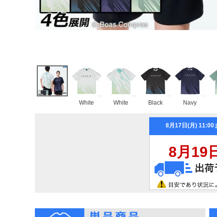
White
White
Black
Navy