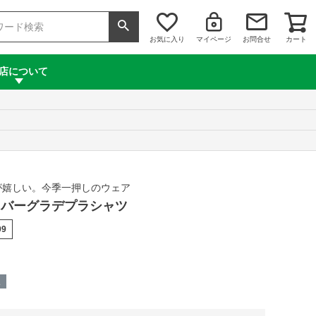
お気に入り
マイページ
お問合せ
カート
店について
能が嬉しい。今季一押しのウェア
 サイバーグラデプラシャツ
09
呈