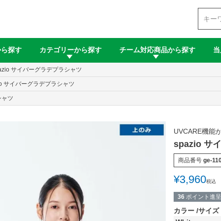
検索
から探す
カテゴリーから探す
チーム対応商品から探す
当
pazio サイバーグラデプラシャツ
zio サイバーグラデプラシャツ
シャツ
UVCARE機
spazio
商品番号
ge-11
¥
3,960
税込
36
ポイント進
カラー
サイズ