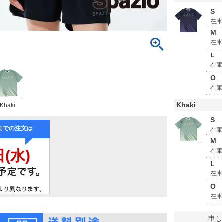
S
在
M
在
L
在
O
在
Khaki
Khaki
S
在
M
在
L
在
O
在
申し