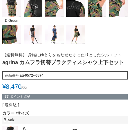
D.Green
【送料無料】 身幅にゆとりをもたせたゆったりとしたシルエット
agrina カムフラ切替プラクティスシャツ上下セット
商品番号
ag-0572--0574
¥
8,470
税込
77
ポイント進呈
送料込
カラー
サイズ
Black
S