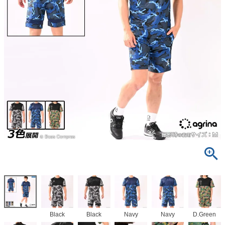
Black
Black
Navy
Navy
D.Green