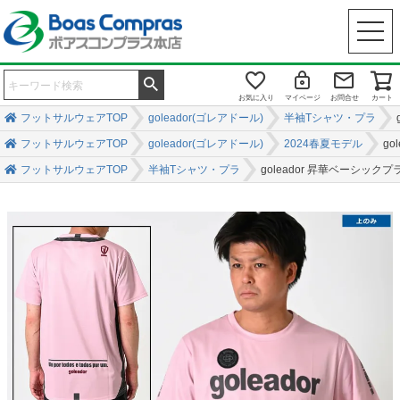
お気に入り
マイページ
お問合せ
カート
フットサルウェアTOP
goleador(ゴレアドール)
半袖Tシャツ・プラ
フットサルウェアTOP
goleador(ゴレアドール)
2024春夏モデル
g
フットサルウェアTOP
半袖Tシャツ・プラ
goleador 昇華ベーシック