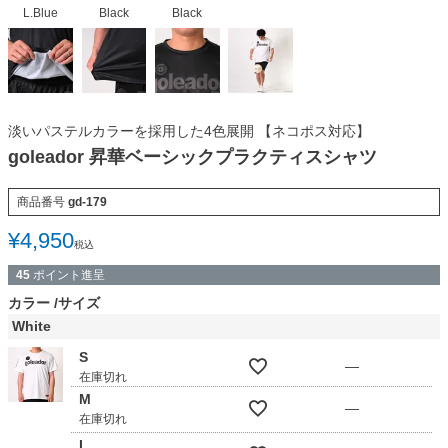
L.Blue
Black
Black
淡いパステルカラーを採用した4色展開 【ネコポス対応】
goleador 昇華ベーシックプラクティスシャツ
商品番号
gd-179
¥
4,950
税込
45
ポイント進呈
カラー
サイズ
White
S
—
在庫切れ
M
—
在庫切れ
L