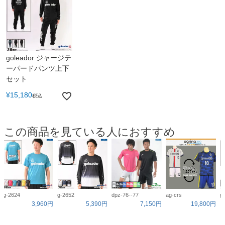
goleador ジャージテ
ーパードパンツ上下
セット
¥
15,180
税込
この商品を見ている人におすすめ
g-2624
g-2652
dpz-76--77
ag-crs
g
3,960円
5,390円
7,150円
19,800円