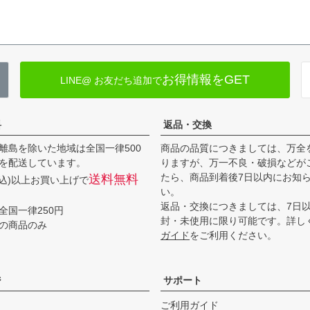
お得情報をGET
LINE@ お友だち追加で
料
返品・交換
離島を除いた地域は全国一律500
商品の品質につきましては、万全
を配送しています。
りますが、万一不良・破損などが
たら、商品到着後7日以内にお知
送料無料
(税込)以上お買い上げで
い。
返品・交換につきましては、7日
全国一律250円
封・未使用に限り可能です。詳し
の商品のみ
ガイド
をご利用ください。
ジ
サポート
ご利用ガイド