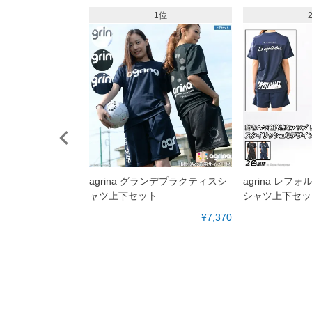
10位
1位
スペヒスモトレーニン
agrina グランデプラクティスシ
agrina レフ
ャツ上下セット
シャツ上下セッ
¥3,520
¥7,370