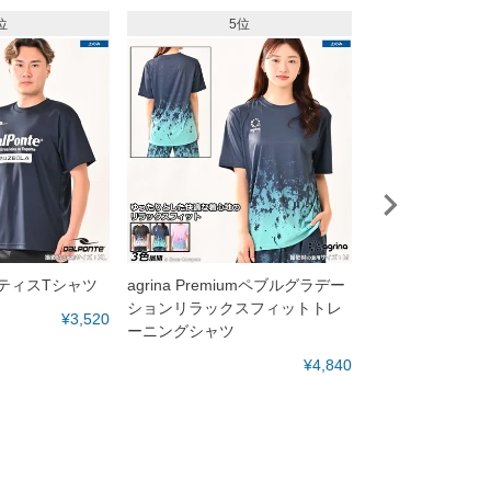
位
5位
6
ラクティスTシャツ
agrina Premiumペブルグラデー
goleador 昇
ションリラックスフィットトレ
リントプラシャ
¥3,520
ーニングシャツ
¥4,840