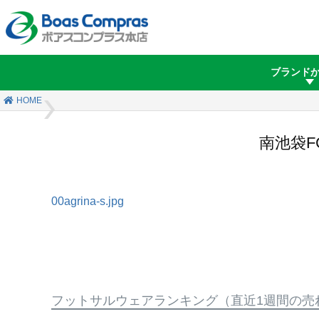
ブランド
HOME
南池袋F
00agrina-s.jpg
フットサルウェアランキング
（直近1週間の売