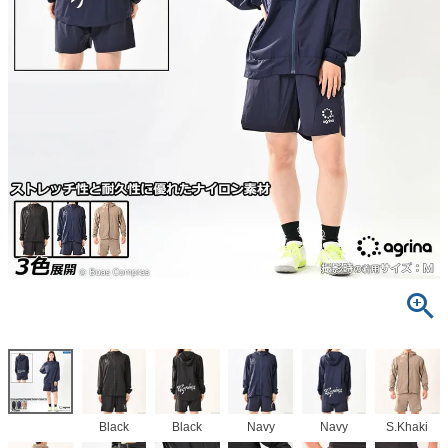
Black
Black
Navy
Navy
S.Khaki