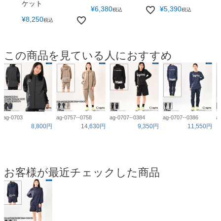
ケット
¥
6,380
¥
5,390
税込
税込
¥
8,250
税込
この商品を見ている人におすすめ
ag-0703
ag-0757--0758
ag-0707--0384
ag-0707--0386
a
8,800円
14,630円
9,350円
11,550円
お客様が最近チェックした商品