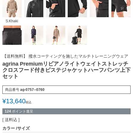
S.Khaki
【送料無料】 撥水コーティングを施したマルチトレーニングウェア
agrina Premiumリビアノライトウェイトストレッチ
クロスフード付きピステジャケットハーフパンツ上下
セット
商品番号
ag-0757--0760
¥
13,640
税込
124
ポイント進呈
送料込
カラー
サイズ