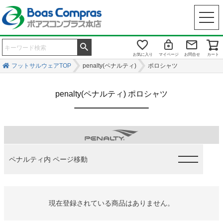
お気に入り
マイページ
お問合せ
カート
フットサルウェアTOP
penalty(ペナルティ)
ポロシャツ
penalty(ペナルティ) ポロシャツ
ペナルティ内 ページ移動
現在登録されている商品はありません。