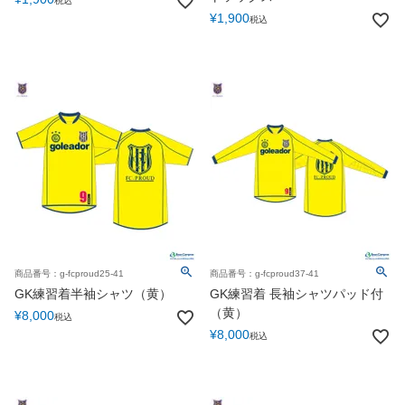
税込
¥
1,900
税込
商品番号：g-fcproud25-41
商品番号：g-fcproud37-41
GK練習着半袖シャツ（黄）
GK練習着 長袖シャツパッド付
（黄）
¥
8,000
税込
¥
8,000
税込