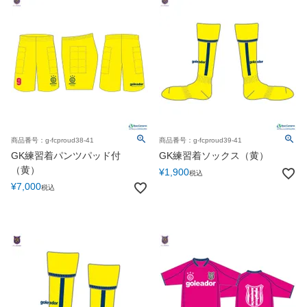
商品番号：g-fcproud38-41
商品番号：g-fcproud39-41
GK練習着パンツパッド付
GK練習着ソックス（黄）
（黄）
¥
1,900
税込
¥
7,000
税込