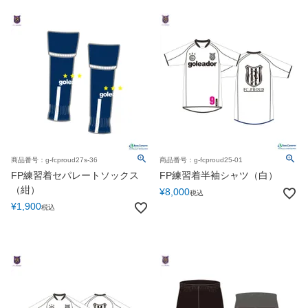
商品番号：g-fcproud27s-36
商品番号：g-fcproud25-01
FP練習着セパレートソックス
FP練習着半袖シャツ（白）
（紺）
¥
8,000
税込
¥
1,900
税込