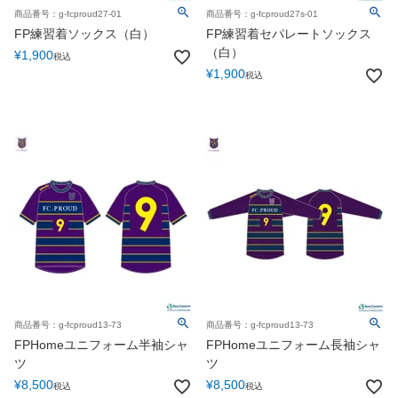
商品番号：g-fcproud27-01
商品番号：g-fcproud27s-01
FP練習着ソックス（白）
FP練習着セパレートソックス
（白）
¥
1,900
税込
¥
1,900
税込
商品番号：g-fcproud13-73
商品番号：g-fcproud13-73
FPHomeユニフォーム半袖シャ
FPHomeユニフォーム長袖シャ
ツ
ツ
¥
8,500
¥
8,500
税込
税込