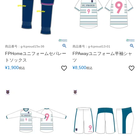
商品番号：g-fcproud15s-36
商品番号：g-fcproud13-01
FPHomeユニフォームセパレー
FPAwayユニフォーム半袖シャ
トソックス
ツ
¥
1,900
¥
8,500
税込
税込