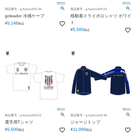
商品番号：g-fcproud54-36
商品番号：g-fcproud46-01
goleador 冷感ケープ
移動着ドライポロシャツ ホワイ
ト
¥
5,148
税込
¥
5,500
税込
商品番号：g-fcproud09-01
商品番号：g-fcproud19-36
選手用Tシャツ
ジャージトップ
¥
5,500
¥
11,000
税込
税込