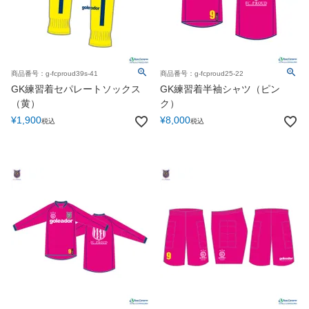
商品番号：g-fcproud39s-41
商品番号：g-fcproud25-22
GK練習着セパレートソックス
GK練習着半袖シャツ（ピン
（黄）
ク）
¥
1,900
¥
8,000
税込
税込